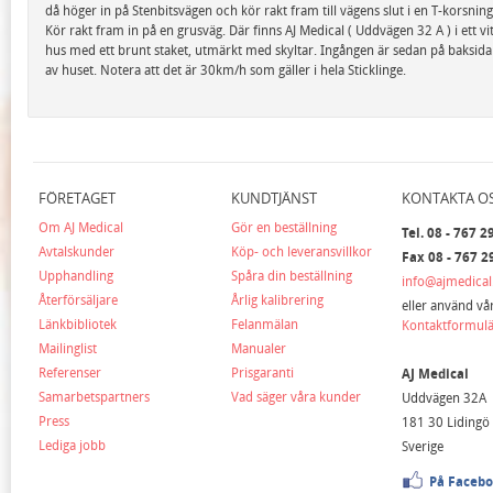
då höger in på Stenbitsvägen och kör rakt fram till vägens slut i en T-korsning
Kör rakt fram in på en grusväg. Där finns AJ Medical ( Uddvägen 32 A ) i ett vit
hus med ett brunt staket, utmärkt med skyltar. Ingången är sedan på baksid
av huset. Notera att det är 30km/h som gäller i hela Sticklinge.
FÖRETAGET
KUNDTJÄNST
KONTAKTA O
Om AJ Medical
Gör en beställning
Tel. 08 - 767 2
Avtalskunder
Köp- och leveransvillkor
Fax 08 - 767 2
Upphandling
Spåra din beställning
info@ajmedical
Återförsäljare
Årlig kalibrering
eller använd vå
Länkbibliotek
Felanmälan
Kontaktformul
Mailinglist
Manualer
Referenser
Prisgaranti
AJ Medical
Samarbetspartners
Vad säger våra kunder
Uddvägen 32A
Press
181 30 Lidingö
Lediga jobb
Sverige
På Faceb