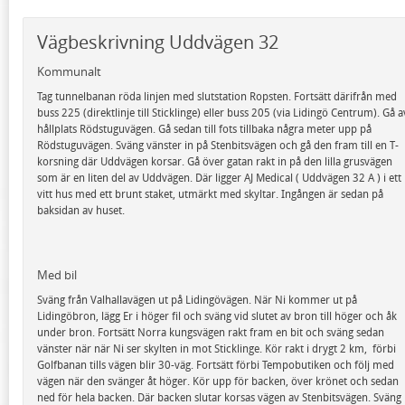
Vägbeskrivning Uddvägen 32
Kommunalt
Tag tunnelbanan röda linjen med slutstation Ropsten. Fortsätt därifrån med
buss 225 (direktlinje till Sticklinge) eller buss 205 (via Lidingö Centrum). Gå a
hållplats Rödstuguvägen. Gå sedan till fots tillbaka några meter upp på
Rödstuguvägen. Sväng vänster in på Stenbitsvägen och gå den fram till en T-
korsning där Uddvägen korsar. Gå över gatan rakt in på den lilla grusvägen
som är en liten del av Uddvägen. Där ligger AJ Medical ( Uddvägen 32 A ) i ett
vitt hus med ett brunt staket, utmärkt med skyltar. Ingången är sedan på
baksidan av huset.
Med bil
Sväng från Valhallavägen ut på Lidingövägen. När Ni kommer ut på
Lidingöbron, lägg Er i höger fil och sväng vid slutet av bron till höger och åk
under bron. Fortsätt Norra kungsvägen rakt fram en bit och sväng sedan
vänster när när Ni ser skylten in mot Sticklinge. Kör rakt i drygt 2 km, förbi
Golfbanan tills vägen blir 30-väg. Fortsätt förbi Tempobutiken och följ med
vägen när den svänger åt höger. Kör upp för backen, över krönet och sedan
ned för hela backen. Där backen slutar korsas vägen av Stenbitsvägen. Sväng