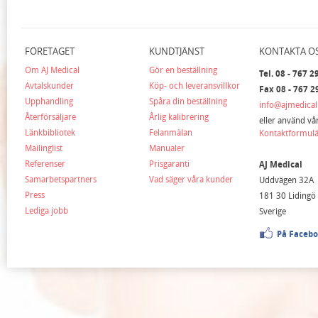
FÖRETAGET
KUNDTJÄNST
KONTAKTA O
Om AJ Medical
Gör en beställning
Tel. 08 - 767 2
Avtalskunder
Köp- och leveransvillkor
Fax 08 - 767 2
Upphandling
Spåra din beställning
info@ajmedical
Återförsäljare
Årlig kalibrering
eller använd vå
Länkbibliotek
Felanmälan
Kontaktformul
Mailinglist
Manualer
Referenser
Prisgaranti
AJ Medical
Samarbetspartners
Vad säger våra kunder
Uddvägen 32A
Press
181 30 Lidingö
Lediga jobb
Sverige
På Faceb