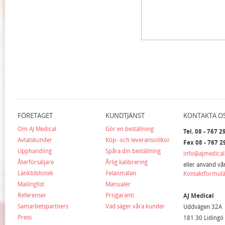
FÖRETAGET
KUNDTJÄNST
KONTAKTA O
Om AJ Medical
Gör en beställning
Tel. 08 - 767 2
Avtalskunder
Köp- och leveransvillkor
Fax 08 - 767 2
Upphandling
Spåra din beställning
info@ajmedical
Återförsäljare
Årlig kalibrering
eller använd vå
Länkbibliotek
Felanmälan
Kontaktformul
Mailinglist
Manualer
Referenser
Prisgaranti
AJ Medical
Samarbetspartners
Vad säger våra kunder
Uddvägen 32A
Press
181 30 Lidingö