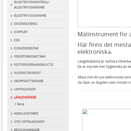
BLODTRYCKSKONTROLL/
BLODTRYCKSMÄTARE
BLODTRYCKSSÄNKARE
DESINFICERING
DOPPLER
Mätinstrument för 
EKG
Här finns det mesta
ELTANDBORSTAR
elektroniska.
FEBERTERMOMETRAR
Längdmätarna är numera tillverkade
FOSTERÖVERVAKNING/CTG
De är mycket mer hygieniska än d
HUDINSTRUMENT
Missa inte de nya elektroniska wir
KROPPSFETTMÄTARE
Du läser av längden utan minsta ris
LARYNGOSKOP
LÄNGDMÄTARE
Seca
NEBULISATORER
OTO-/OFTALMOSKOP
REFLEXHAMMARE