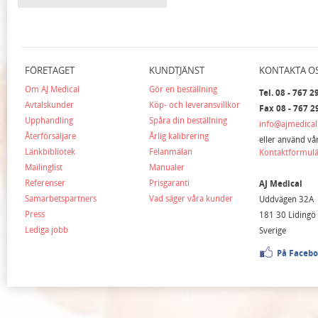
FÖRETAGET
KUNDTJÄNST
KONTAKTA O
Om AJ Medical
Gör en beställning
Tel. 08 - 767 2
Avtalskunder
Köp- och leveransvillkor
Fax 08 - 767 2
Upphandling
Spåra din beställning
info@ajmedical
Återförsäljare
Årlig kalibrering
eller använd vå
Länkbibliotek
Felanmälan
Kontaktformul
Mailinglist
Manualer
Referenser
Prisgaranti
AJ Medical
Samarbetspartners
Vad säger våra kunder
Uddvägen 32A
Press
181 30 Lidingö
Lediga jobb
Sverige
På Faceb