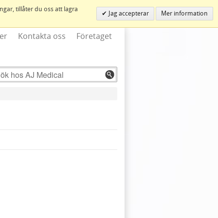
ar, tillåter du oss att lagra
Jag accepterar
Mer information
er
Kontakta oss
Företaget