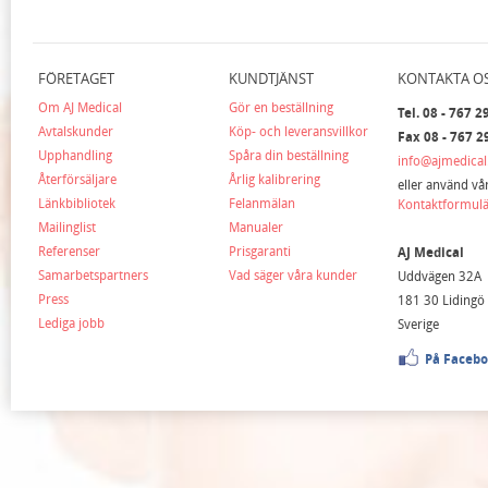
FÖRETAGET
KUNDTJÄNST
KONTAKTA O
Om AJ Medical
Gör en beställning
Tel. 08 - 767 2
Avtalskunder
Köp- och leveransvillkor
Fax 08 - 767 2
Upphandling
Spåra din beställning
info@ajmedical
Återförsäljare
Årlig kalibrering
eller använd vå
Länkbibliotek
Felanmälan
Kontaktformul
Mailinglist
Manualer
Referenser
Prisgaranti
AJ Medical
Samarbetspartners
Vad säger våra kunder
Uddvägen 32A
Press
181 30 Lidingö
Lediga jobb
Sverige
På Faceb