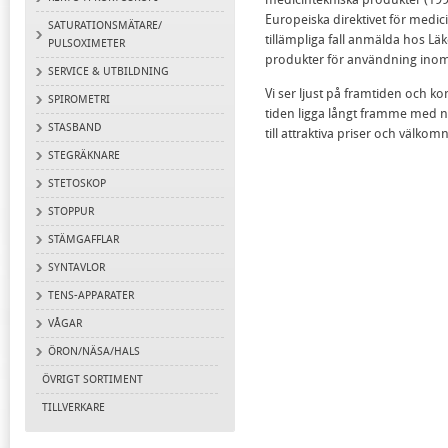
Europeiska direktivet för medi
SATURATIONSMÄTARE/
tillämpliga fall anmälda hos L
PULSOXIMETER
produkter för användning inom
SERVICE & UTBILDNING
Vi ser ljust på framtiden och ko
SPIROMETRI
tiden ligga långt framme med n
STASBAND
till attraktiva priser och välkomn
STEGRÄKNARE
STETOSKOP
STOPPUR
STÄMGAFFLAR
SYNTAVLOR
TENS-APPARATER
VÅGAR
ÖRON/NÄSA/HALS
ÖVRIGT SORTIMENT
TILLVERKARE