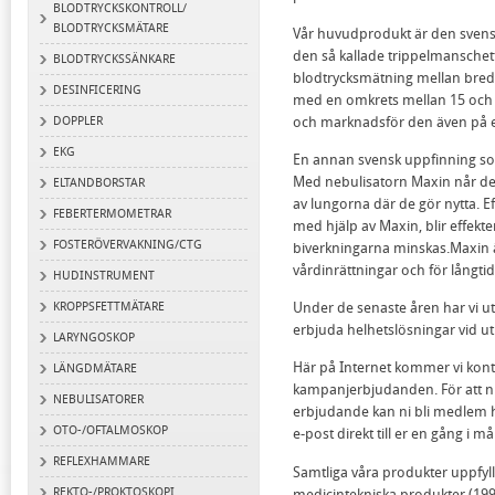
BLODTRYCKSKONTROLL/
BLODTRYCKSMÄTARE
Vår huvudprodukt är den svens
den så kallade trippelmanschet
BLODTRYCKSSÄNKARE
blodtrycksmätning mellan bred
DESINFICERING
med en omkrets mellan 15 oc
och marknadsför den även på expo
DOPPLER
EKG
En annan svensk uppfinning so
Med nebulisatorn Maxin når de 
ELTANDBORSTAR
av lungorna där de gör nytta. E
FEBERTERMOMETRAR
med hjälp av Maxin, blir effekt
FOSTERÖVERVAKNING/CTG
biverkningarna minskas.Maxin ä
vårdinrättningar och för långt
HUDINSTRUMENT
KROPPSFETTMÄTARE
Under de senaste åren har vi u
erbjuda helhetslösningar vid ut
LARYNGOSKOP
Här på Internet kommer vi kont
LÄNGDMÄTARE
kampanjerbjudanden. För att ni 
NEBULISATORER
erbjudande kan ni bli medlem h
OTO-/OFTALMOSKOP
e-post direkt till er en gång i 
REFLEXHAMMARE
Samtliga våra produkter uppfyll
REKTO-/PROKTOSKOPI
medicintekniska produkter (199