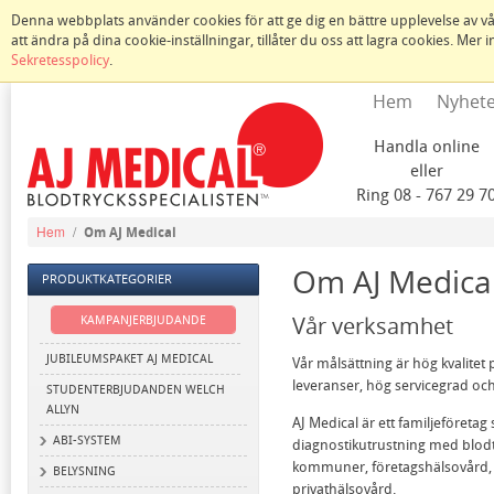
Denna webbplats använder cookies för att ge dig en bättre upplevelse av vår
att ändra på dina cookie-inställningar, tillåter du oss att lagra cookies. Mer
Sekretesspolicy
.
Hem
Nyhet
Handla online
eller
Ring 08 - 767 29 7
Hem
/
Om AJ Medical
Om AJ Medica
PRODUKTKATEGORIER
Vår verksamhet
KAMPANJERBJUDANDE
JUBILEUMSPAKET AJ MEDICAL
Vår målsättning är hög kvalitet
leveranser, hög servicegrad och 
STUDENTERBJUDANDEN WELCH
ALLYN
AJ Medical är ett familjeföreta
ABI-SYSTEM
diagnostikutrustning med blodtr
kommuner, företagshälsovård, s
BELYSNING
privathälsovård.