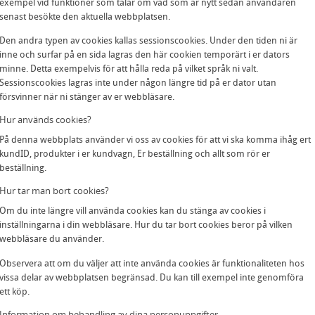
exempel vid funktioner som talar om vad som är nytt sedan användaren
senast besökte den aktuella webbplatsen.
Den andra typen av cookies kallas sessionscookies. Under den tiden ni är
inne och surfar på en sida lagras den här cookien temporärt i er dators
minne. Detta exempelvis för att hålla reda på vilket språk ni valt.
Sessionscookies lagras inte under någon längre tid på er dator utan
försvinner när ni stänger av er webbläsare.
Hur används cookies?
På denna webbplats använder vi oss av cookies för att vi ska komma ihåg ert
kundID, produkter i er kundvagn, Er beställning och allt som rör er
beställning.
Hur tar man bort cookies?
Om du inte längre vill använda cookies kan du stänga av cookies i
inställningarna i din webbläsare. Hur du tar bort cookies beror på vilken
webbläsare du använder.
Observera att om du väljer att inte använda cookies är funktionaliteten hos
vissa delar av webbplatsen begränsad. Du kan till exempel inte genomföra
ett köp.
Information om behandling av dina personuppgifter