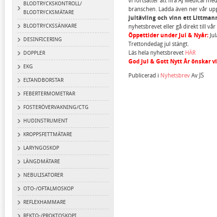
vi fortsätter att fira AJ Medical m
BLODTRYCKSKONTROLL/
branschen. Ladda även ner vår up
BLODTRYCKSMÄTARE
jultävling och vinn ett Littman
BLODTRYCKSSÄNKARE
nyhetsbrevet eller gå direkt till v
Öppettider under Jul & Nyår:
Jul
DESINFICERING
Trettondedag jul stängt.
Läs hela nyhetsbrevet
HÄR
DOPPLER
God Jul & Gott Nytt År önskar vi
EKG
JS
Publicerad i
Nyhetsbrev
Av
ELTANDBORSTAR
FEBERTERMOMETRAR
FOSTERÖVERVAKNING/CTG
HUDINSTRUMENT
KROPPSFETTMÄTARE
LARYNGOSKOP
LÄNGDMÄTARE
NEBULISATORER
OTO-/OFTALMOSKOP
REFLEXHAMMARE
REKTO-/PROKTOSKOPI