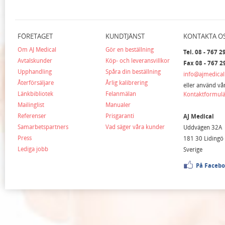
FÖRETAGET
KUNDTJÄNST
KONTAKTA O
Om AJ Medical
Gör en beställning
Tel. 08 - 767 2
Avtalskunder
Köp- och leveransvillkor
Fax 08 - 767 2
Upphandling
Spåra din beställning
info@ajmedical
Återförsäljare
Årlig kalibrering
eller använd vå
Länkbibliotek
Felanmälan
Kontaktformul
Mailinglist
Manualer
Referenser
Prisgaranti
AJ Medical
Samarbetspartners
Vad säger våra kunder
Uddvägen 32A
Press
181 30 Lidingö
Lediga jobb
Sverige
På Faceb