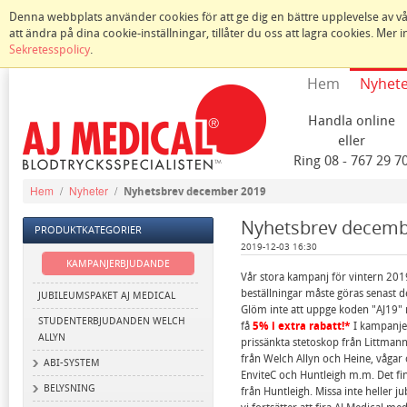
Denna webbplats använder cookies för att ge dig en bättre upplevelse av vår
att ändra på dina cookie-inställningar, tillåter du oss att lagra cookies. Mer
Sekretesspolicy
.
Hem
Nyhet
Handla online
eller
Ring 08 - 767 29 7
Hem
/
Nyheter
/
Nyhetsbrev december 2019
Nyhetsbrev decemb
PRODUKTKATEGORIER
2019-12-03 16:30
KAMPANJERBJUDANDE
Vår stora kampanj för vintern 201
beställningar måste göras senast d
JUBILEUMSPAKET AJ MEDICAL
Glöm inte att uppge koden "AJ19" n
STUDENTERBJUDANDEN WELCH
få
5% i extra rabatt!*
I kampanjen
ALLYN
prissänkta stetoskop från Littman
från Welch Allyn och Heine, vågar
ABI-SYSTEM
EnviteC och Huntleigh m.m. Det f
BELYSNING
från Huntleigh. Missa inte heller 