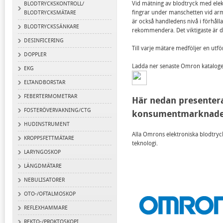
Vid mätning av blodtryck med elekt
BLODTRYCKSKONTROLL/
fingrar under manschetten vid armv
BLODTRYCKSMÄTARE
är också handledens nivå i förhållan
BLODTRYCKSSÄNKARE
rekommendera. Det viktigaste är d
DESINFICERING
Till varje mätare medföljer en utf
DOPPLER
Ladda ner senaste Omron katalog
EKG
ELTANDBORSTAR
FEBERTERMOMETRAR
Här nedan presentera
FOSTERÖVERVAKNING/CTG
konsumentmarknad
HUDINSTRUMENT
Alla Omrons elektroniska blodtrycks
KROPPSFETTMÄTARE
teknologi.
LARYNGOSKOP
LÄNGDMÄTARE
NEBULISATORER
OTO-/OFTALMOSKOP
REFLEXHAMMARE
REKTO-/PROKTOSKOPI