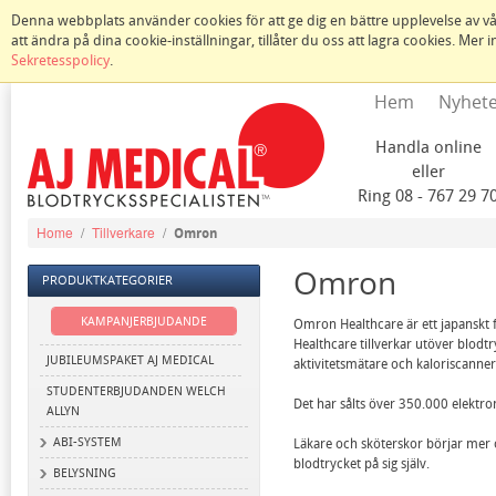
Denna webbplats använder cookies för att ge dig en bättre upplevelse av vår
att ändra på dina cookie-inställningar, tillåter du oss att lagra cookies. Mer
Sekretesspolicy
.
Hem
Nyhet
Handla online
eller
Ring 08 - 767 29 7
Home
/
Tillverkare
/
Omron
Omron
PRODUKTKATEGORIER
KAMPANJERBJUDANDE
Omron Healthcare är ett japanskt 
Healthcare tillverkar utöver blod
JUBILEUMSPAKET AJ MEDICAL
aktivitetsmätare och kaloriscanner
STUDENTERBJUDANDEN WELCH
Det har sålts över 350.000 elektro
ALLYN
ABI-SYSTEM
Läkare och sköterskor börjar mer 
blodtrycket på sig själv.
BELYSNING