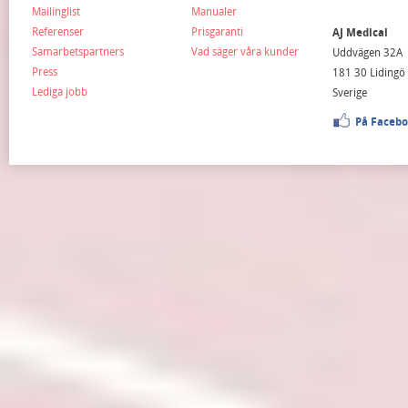
Mailinglist
Manualer
Referenser
Prisgaranti
AJ Medical
Samarbetspartners
Vad säger våra kunder
Uddvägen 32A
Press
181 30 Lidingö
Lediga jobb
Sverige
På Faceb