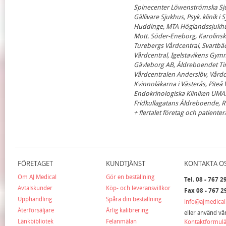
Spinecenter Löwenströmska Sjuk
Gällivare Sjukhus, Psyk. klinik 
Huddinge, MTA Höglandssjukhu
Mott. Söder-Eneborg, Karolinska
Turebergs Vårdcentral, Svartbä
Vårdcentral, Igelstavikens Gy
Gävleborg AB, Äldreboendet Ting
Vårdcentralen Anderslöv, Vård
Kvinnoläkarna i Västerås, Pite
Endokrinologiska Kliniken UMAS
Fridkullagatans Äldreboende, Rob
+ flertalet företag och patienter
FÖRETAGET
KUNDTJÄNST
KONTAKTA O
Om AJ Medical
Gör en beställning
Tel. 08 - 767 2
Avtalskunder
Köp- och leveransvillkor
Fax 08 - 767 2
Upphandling
Spåra din beställning
info@ajmedical
Återförsäljare
Årlig kalibrering
eller använd vå
Länkbibliotek
Felanmälan
Kontaktformul