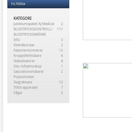
FILTRERA
KATEGORI
Jubileumspaket AJ Medical
2
BLODTRYCKSKONTROLL/
111
BLODTRYCKSMÄTARE
EKG
3
Eltandborstar
2
Febertermometrar
12
Kroppsfettmätare
6
Nebulisatorer
4
Oto-/oftalmoskop
1
Saturationsmätare/
2
Pulsoximeter
Stegräknare
12
TENS-apparater
7
Vågar
2