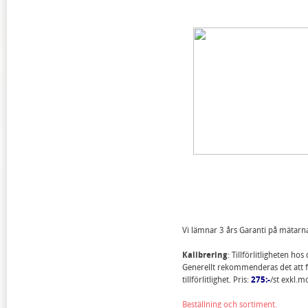
Vi lämnar 3 års Garanti på mätar
Kalibrering
: Tillförlitligheten ho
Generellt rekommenderas det att få
tillförlitlighet. Pris:
275:-
/st exkl.m
Beställning och sortiment.