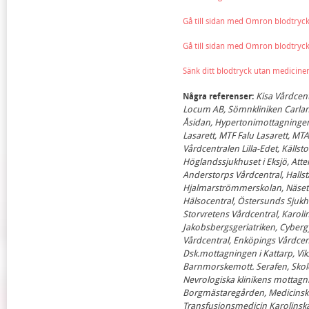
Gå till sidan med Omron blodtryck
Gå till sidan med Omron blodtryc
Sänk ditt blodtryck utan medicin
Kisa Vårdcent
Några referenser:
Locum AB, Sömnkliniken Carlan
Åsidan, Hypertonimottagninge
Lasarett, MTF Falu Lasarett, MT
Vårdcentralen Lilla-Edet, Källst
Höglandssjukhuset i Eksjö, Atte
Anderstorps Vårdcentral, Hallst
Hjalmarströmmerskolan, Näsets 
Hälsocentral, Östersunds Sjukh
Storvretens Vårdcentral, Karoli
Jakobsbergsgeriatriken, Cyberg
Vårdcentral, Enköpings Vårdcent
Dsk.mottagningen i Kattarp, Vik
Barnmorskemott. Serafen, Skol
Nevrologiska klinikens mottagn
Borgmästaregården, Medicinsk T
Transfusionsmedicin Karolinska